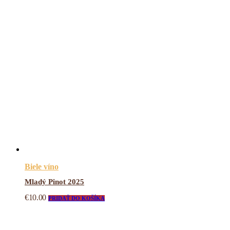
Biele víno
Mladý Pinot 2025
€
10.00
PRIDAŤ DO KOŠÍKA